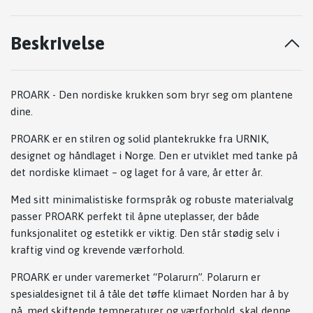
Beskrivelse
PROARK - Den nordiske krukken som bryr seg om plantene
dine.
PROARK er en stilren og solid plantekrukke fra URNIK,
designet og håndlaget i Norge. Den er utviklet med tanke på
det nordiske klimaet – og laget for å vare, år etter år.
Med sitt minimalistiske formspråk og robuste materialvalg
passer PROARK perfekt til åpne uteplasser, der både
funksjonalitet og estetikk er viktig. Den står stødig selv i
kraftig vind og krevende værforhold.
PROARK er under varemerket “Polarurn”. Polarurn er
spesialdesignet til å tåle det tøffe klimaet Norden har å by
på, med skiftende temperaturer og værforhold, skal denne