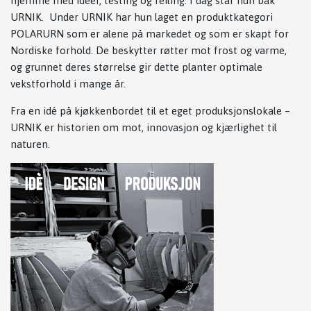
hjemme med idéer, testing og feiling. I dag står hun bak
URNIK. Under URNIK har hun laget en produktkategori
POLARURN som er alene på markedet og som er skapt for
Nordiske forhold. De beskytter røtter mot frost og varme,
og grunnet deres størrelse gir dette planter optimale
vekstforhold i mange år.
Fra en idé på kjøkkenbordet til et eget produksjonslokale –
URNIK er historien om mot, innovasjon og kjærlighet til
naturen.